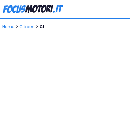
>
>
Home
Citröen
C1